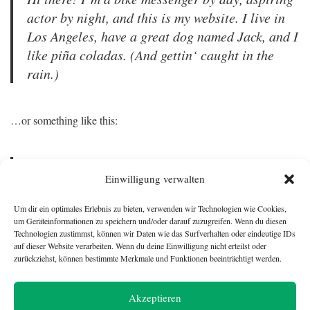
actor by night, and this is my website. I live in
Los Angeles, have a great dog named Jack, and I
like piña coladas. (And gettin‘ caught in the
rain.)
…or something like this:
The XYZ Doohickey Company was founded in
Einwilligung verwalten
1971, and has been providing quality
doohickeys to the public ever since. Located in
Um dir ein optimales Erlebnis zu bieten, verwenden wir Technologien wie Cookies,
Gotham City, XYZ employs over 2,000 people
um Geräteinformationen zu speichern und/oder darauf zuzugreifen. Wenn du diesen
Technologien zustimmst, können wir Daten wie das Surfverhalten oder eindeutige IDs
and does all kinds of awesome things for the
auf dieser Website verarbeiten. Wenn du deine Einwilligung nicht erteilst oder
Gotham community.
zurückziehst, können bestimmte Merkmale und Funktionen beeinträchtigt werden.
Akzeptieren
As a new WordPress user, you should go to
your dashboard
to