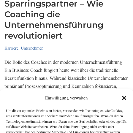
Sparringspartner – Wie
Coaching die
Unternehmensführung
revolutioniert
Karriere
,
Unternehmen
Die Rolle des Coaches in der modernen Unternehmensführung
Ein Business-Coach fungiert heute weit über die traditionelle
Beraterfunktion hinaus. Während klassische Unternehmensberater
primär auf Prozessoptimierung und Kennzahlen fokussieren,
arbeitet ein Coach ganzheitlich an der Entwicklung der
Einwilligung verwalten
Führungspersönlichkeit. Diese Herangehensweise ermöglicht
es…
Mehr lesen »
Um dir ein optimales Erlebnis zu bieten, verwenden wir Technologien wie Cookies,
um Geräteinformationen zu speichern und/oder darauf zuzugreifen. Wenn du diesen
Technologien zustimmst, können wir Daten wie das Surfverhalten oder eindeutige IDs
auf dieser Website verarbeiten. Wenn du deine Einwilligung nicht erteilst oder
zurückziehst, können bestimmte Merkmale und Funktionen beeinträchtigt werden.