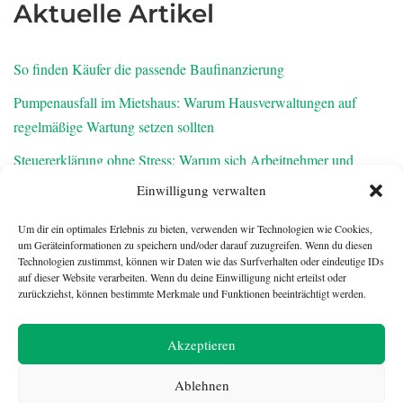
Aktuelle Artikel
So finden Käufer die passende Baufinanzierung
Pumpenausfall im Mietshaus: Warum Hausverwaltungen auf
regelmäßige Wartung setzen sollten
Steuererklärung ohne Stress: Warum sich Arbeitnehmer und
Rentner den Feierabend zurückholen sollten
Einwilligung verwalten
Warum frisch notierte AGs zur Belastungsprobe für
Um dir ein optimales Erlebnis zu bieten, verwenden wir Technologien wie Cookies,
Abschlussprüfer werden
um Geräteinformationen zu speichern und/oder darauf zuzugreifen. Wenn du diesen
Technologien zustimmst, können wir Daten wie das Surfverhalten oder eindeutige IDs
Finanzielle Vorsorge für den Ernstfall: Was Familien über die
auf dieser Website verarbeiten. Wenn du deine Einwilligung nicht erteilst oder
zurückziehst, können bestimmte Merkmale und Funktionen beeinträchtigt werden.
Risikolebensversicherung wissen sollten
Akzeptieren
Ablehnen