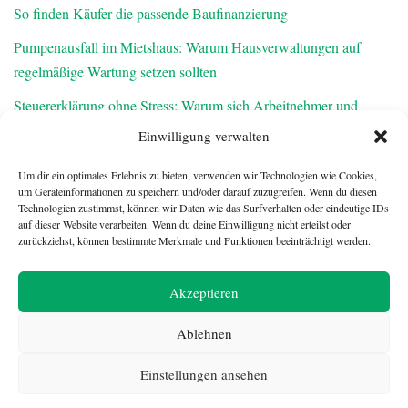
So finden Käufer die passende Baufinanzierung
Pumpenausfall im Mietshaus: Warum Hausverwaltungen auf
regelmäßige Wartung setzen sollten
Steuererklärung ohne Stress: Warum sich Arbeitnehmer und
Rentner den Feierabend zurückholen sollten
Einwilligung verwalten
Warum frisch notierte AGs zur Belastungsprobe für
Um dir ein optimales Erlebnis zu bieten, verwenden wir Technologien wie Cookies,
Abschlussprüfer werden
um Geräteinformationen zu speichern und/oder darauf zuzugreifen. Wenn du diesen
Technologien zustimmst, können wir Daten wie das Surfverhalten oder eindeutige IDs
Finanzielle Vorsorge für den Ernstfall: Was Familien über die
auf dieser Website verarbeiten. Wenn du deine Einwilligung nicht erteilst oder
zurückziehst, können bestimmte Merkmale und Funktionen beeinträchtigt werden.
Risikolebensversicherung wissen sollten
Akzeptieren
Ablehnen
Einstellungen ansehen
Neve
| Angetrieben von
WordPress