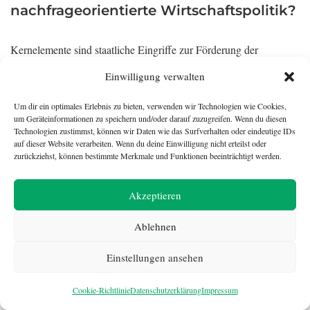
nachfrageorientierte Wirtschaftspolitik?
Kernelemente sind staatliche Eingriffe zur Förderung der
Nachfrage wie Deficit Spending, Konjunkturprogramme,
Einwilligung verwalten
Steuersenkungen, Investitionsförderung, Infrastrukturinvestitionen
und Konsumanreize. Ziel ist es, die Konsumausgaben
Um dir ein optimales Erlebnis zu bieten, verwenden wir Technologien wie Cookies,
um Geräteinformationen zu speichern und/oder darauf zuzugreifen. Wenn du diesen
anzukurbeln.
Technologien zustimmst, können wir Daten wie das Surfverhalten oder eindeutige IDs
auf dieser Website verarbeiten. Wenn du deine Einwilligung nicht erteilst oder
zurückziehst, können bestimmte Merkmale und Funktionen beeinträchtigt werden.
Was sind Herausforderungen bei der
Umsetzung?
Akzeptieren
Schwierigkeiten liegen in der richtigen Einschätzung des
Ablehnen
Konjunkturzyklus, Wirkungsverzögerungen der Maßnahmen und
Einstellungen ansehen
einer präzisen Abstimmung des staatlichen Eingriffs. Die
Effektivität hängt stark von der Qualität der Konjunkturanalyse
Cookie-Richtlinie
Datenschutzerklärung
Impressum
ab.