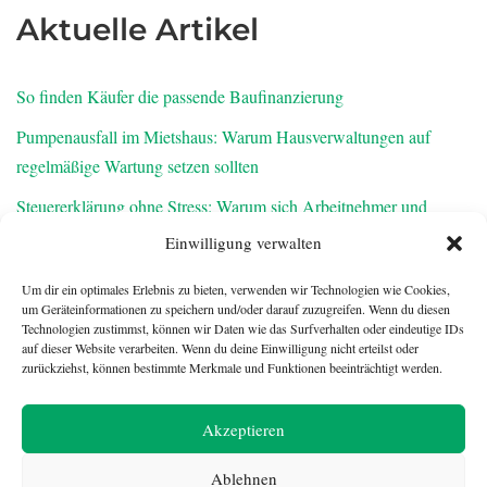
Aktuelle Artikel
So finden Käufer die passende Baufinanzierung
Pumpenausfall im Mietshaus: Warum Hausverwaltungen auf
regelmäßige Wartung setzen sollten
Steuererklärung ohne Stress: Warum sich Arbeitnehmer und
Rentner den Feierabend zurückholen sollten
Einwilligung verwalten
Warum frisch notierte AGs zur Belastungsprobe für
Um dir ein optimales Erlebnis zu bieten, verwenden wir Technologien wie Cookies,
Abschlussprüfer werden
um Geräteinformationen zu speichern und/oder darauf zuzugreifen. Wenn du diesen
Technologien zustimmst, können wir Daten wie das Surfverhalten oder eindeutige IDs
Finanzielle Vorsorge für den Ernstfall: Was Familien über die
auf dieser Website verarbeiten. Wenn du deine Einwilligung nicht erteilst oder
zurückziehst, können bestimmte Merkmale und Funktionen beeinträchtigt werden.
Risikolebensversicherung wissen sollten
Akzeptieren
Ablehnen