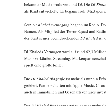
bekannter Musikproduzent und DJ. Die
DJ Khale
als Kind entwickelte. Er begann früh, Mixtapes 
Sein
DJ Khaled Werdegang
begann im Radio. Dort
Namen. Als Mitglied der Terror Squad und Radio
der Start seiner beeindruckenden
DJ Khaled Kar
DJ Khaleds Vermögen wird auf rund 62,3 Millio
Musikverkäufen, Streaming, Markenpartnerschaft
spielt eine große Rolle.
Die
DJ Khaled Biografie
ist mehr als nur ein Erf
gefeiert. Partnerschaften mit Apple Music, Ciro
auch in Immobilien und Geschäftsventures invest
Der
DJ Khaled Werdegang
zeigt, dass er mehr al