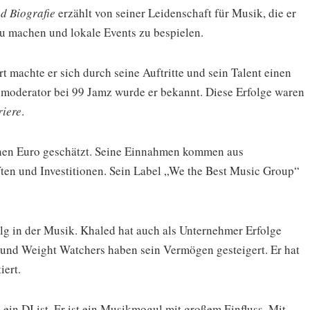
d Biografie
erzählt von seiner Leidenschaft für Musik, die er
zu machen und lokale Events zu bespielen.
 machte er sich durch seine Auftritte und sein Talent einen
moderator bei 99 Jamz wurde er bekannt. Diese Erfolge waren
riere
.
nen Euro geschätzt. Seine Einnahmen kommen aus
en und Investitionen. Sein Label „We the Best Music Group“
olg in der Musik. Khaled hat auch als Unternehmer Erfolge
c und Weight Watchers haben sein Vermögen gesteigert. Er hat
iert.
s ein DJ ist. Er ist ein Musikmogul mit großem Einfluss. Mit