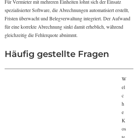
Für Vermieter mit mehreren Einheiten lohnt sich der Einsatz
spezialisierter Software, die Abrechnungen automatisiert erstellt,
Fristen überwacht und Belegverwaltung integriert. Der Aufwand
für eine korrekte Abrechnung sinkt damit erheblich, während
gleichzeitig die Fehlerquote abnimmt.
Häufig gestellte Fragen
W
el
c
h
e
K
os
te