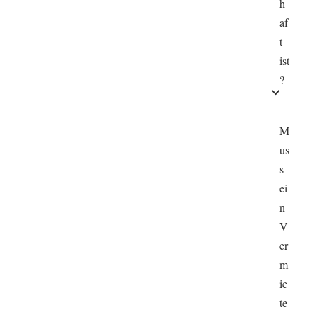
h
af
t
ist
?
M
us
s
ei
n
V
er
m
ie
te