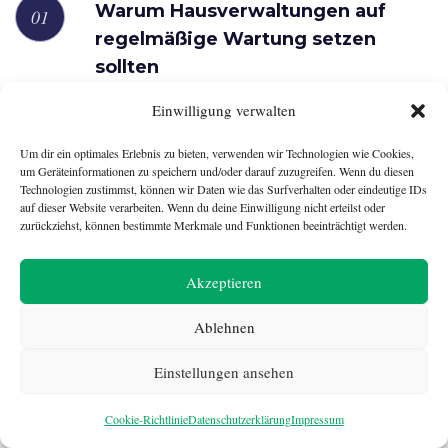
Warum Hausverwaltungen auf
regelmäßige Wartung setzen
sollten
22. Juli 2026
Einwilligung verwalten
Wenn in einem Mehrfamilienhaus plötzlich das warme
Wasser ausbleibt, die Heizung kalt bleibt oder der Keller
Um dir ein optimales Erlebnis zu bieten, verwenden wir Technologien wie Cookies,
um Geräteinformationen zu speichern und/oder darauf zuzugreifen. Wenn du diesen
unter Wasser steht, ist die Ursache häufig eine defekte
Technologien zustimmst, können wir Daten wie das Surfverhalten oder eindeutige IDs
Pumpe. Für Vermieter und Hausverwaltungen ist ein
auf dieser Website verarbeiten. Wenn du deine Einwilligung nicht erteilst oder
solcher Ausfall kein technisches Randproblem, sondern ein
zurückziehst, können bestimmte Merkmale und Funktionen beeinträchtigt werden.
wirtschaftliches…
Akzeptieren
Steuererklärung ohne Stress: Warum
sich Arbeitnehmer und Rentner den
Ablehnen
Feierabend zurückholen sollten
Einstellungen ansehen
FW Redaktion
17. Juli 2026
5 Min Read
Cookie-Richtlinie
Datenschutzerklärung
Impressum