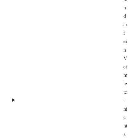
n
d
ar
f
ei
n
V
er
m
ie
te
r
ni
c
ht
a